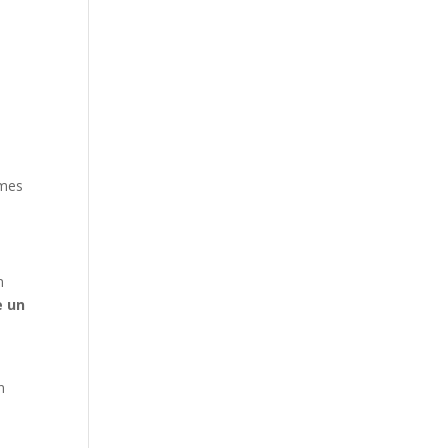
rmes
n
e un
n