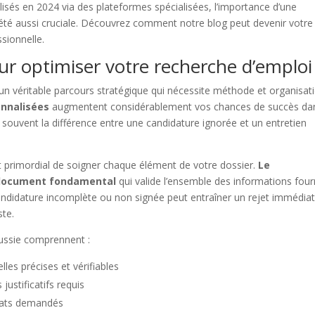
isés en 2024 via des plateformes spécialisées, l’importance d’une
s été aussi cruciale. Découvrez comment notre blog peut devenir votre 
sionnelle.
our optimiser votre recherche d’emploi
un véritable parcours stratégique qui nécessite méthode et organisati
onnalisées
augmentent considérablement vos chances de succès da
t souvent la différence entre une candidature ignorée et un entretien
t primordial de soigner chaque élément de votre dossier.
Le
n document fondamental
qui valide l’ensemble des informations four
candidature incomplète ou non signée peut entraîner un rejet immédiat
te.
ussie comprennent :
les précises et vérifiables
ustificatifs requis
mats demandés