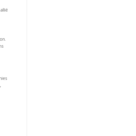
allié
on.
ns
nies
,