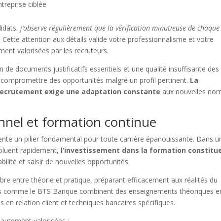
treprise ciblée
idats,
j’observe régulièrement que la vérification minutieuse de chaque
. Cette attention aux détails valide votre professionnalisme et votre
ment valorisées par les recruteurs.
n de documents justificatifs essentiels et une qualité insuffisante des
compromettre des opportunités malgré un profil pertinent.
La
 recrutement exige une adaptation constante
aux nouvelles no
nel et formation continue
nte un pilier fondamental pour toute carrière épanouissante. Dans u
oluent rapidement,
l’investissement dans la formation constitu
lité et saisir de nouvelles opportunités.
bre entre théorie et pratique, préparant efficacement aux réalités du
isés comme le BTS Banque combinent des enseignements théoriques e
 en relation client et techniques bancaires spécifiques.
autement valorisées :