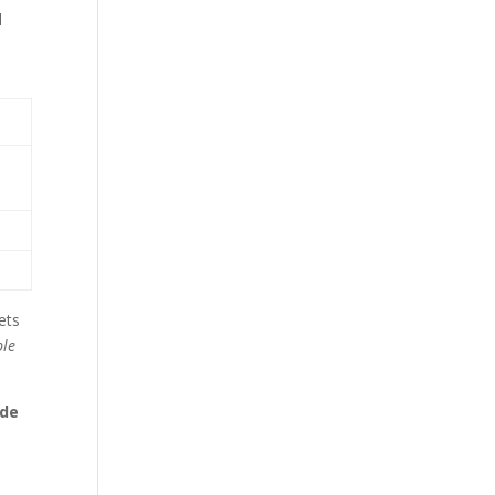
l
ets
ble
 de
,
.