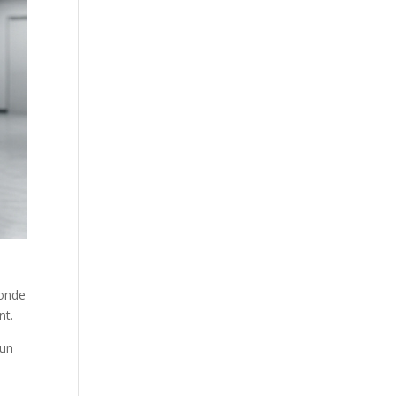
conde
nt.
 un