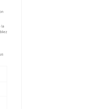
ion
 la
bliez
lus