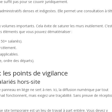
ne suffit pas pour se couvrir juridiquement.
dministratifs denses et indigestes. Elle permet une consultation à tê
x volumes importants. Cela évite de saturer les murs inutilement. C’es
es éléments que vous pouvez dématérialiser :
 50+ salariés).
arcèlement.
 applicables.
e, ordre des départs).
: les points de vigilance
lariés hors-site
e panneau en liège ne sert à rien. Ici, la diffusion numérique par tout
mail fonctionnent, mais exigez une traçabilité. Sans preuve de récepti
 site temporaire est un lieu de travail à part entière. Vous devez y