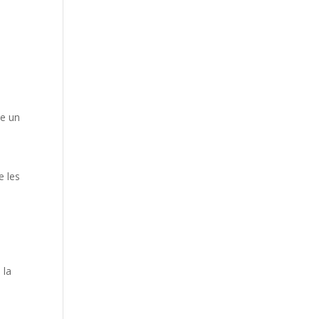
se un
e les
 la