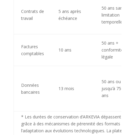
50 ans sans
Contrats de
5 ans après
limitation
travail
échéance
temporelle
50 ans +
Factures
10 ans
conformité
comptables
légale
50 ans ou
Données
13 mois
jusqu’à 75
bancaires
ans
* Les durées de conservation d’ARKEVIA dépassent les exi
grâce à des mécanismes de pérennité des formats (norme
l’adaptation aux évolutions technologiques. La plateforme g