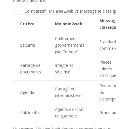
même à distance.
Comparatif : Melanie2web vs Messagerie classique
Messagerie
Critère
Melanie2web
classique
Chiffrement
Standard,
Sécurité
gouvernemental
commercial
(via Cerbere)
Pièces
Partage de
Intégré et
jointes
documents
sécurisé
classiques
Personnel
Partagé et
Agenda
ou
interministériel
d’entreprise
Agents de l’État
Public cible
Grand public
uniquement
En somme, Melanie2web s’impose comme bien plus