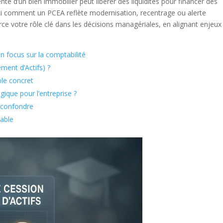
nte d’un bien immobilier peut libérer des liquidités pour financer des
ici comment un PCEA reflète modernisation, recentrage ou alerte
rce votre rôle clé dans les décisions managériales, en alignant enjeux
un focus sur la comptabilité
ment d’Actifs) ?
le concret
gique pour l’entreprise ?
 confondre
table