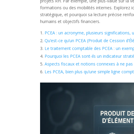
projets RH. Par exemple, une plus-value sur la ve
formations ou des mobilités internes. Explorez 
stratégique, et pourquoi sa lecture précise renfo
humains et objectifs financiers.
PCEA : un acronyme, plusieurs significations, 
Qu’est-ce qu’un PCEA (Produit de Cession d’Élé
Le traitement comptable des PCEA : un exemp
Pourquoi les PCEA sont-ils un indicateur straté
Aspects fiscaux et notions connexes à ne pas
Les PCEA, bien plus qu’une simple ligne comp