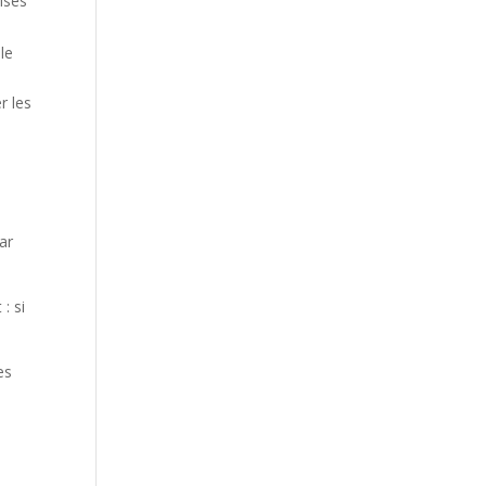
cises
le
r les
ar
: si
es