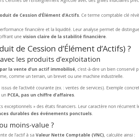
s Certifiés de l’Enseignement Agricole avec des grilles indiciaires pré
oduit de Cession d’Élément d’Actifs
. Ce terme comptable clé révè
erformance financière et la liquidité. Leur analyse permet de distingue
 offrant une
vision claire de la stabilité financière
.
uit de Cession d’Élément d’Actifs) ?
n avec les produits d’exploitation
ar la vente d’un actif immobilisé
, c’est-à-dire un bien conservé p
rme, comme un terrain, un brevet ou une machine industrielle.
issus de l’activité courante (ex. : ventes de services). Exemple concret 
t un
PCEA, pas un chiffre d’affaires
.
s exceptionnels » des états financiers. Leur caractère non récurrent l
ances durables des événements ponctuels
.
 ou moins-value ?
te de l’actif à sa
Valeur Nette Comptable (VNC)
, calculée ainsi :