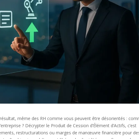
 résultat, même des RH comme vous peuvent être désorientés : co
l’entreprise ? Décrypter le Produit de Cession d’Élément d’Actifs, c’est
sements, restructurations ou marges de manœuvre financière pour de